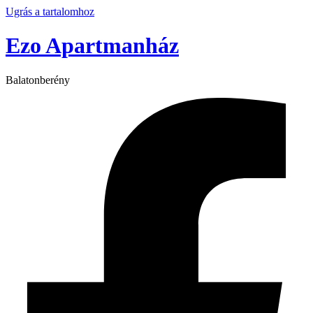
Ugrás a tartalomhoz
Ezo Apartmanház
Balatonberény