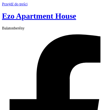
Przejdź do treści
Ezo Apartment House
Balatonberény